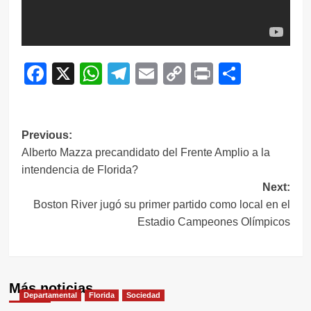
Facebook
X
WhatsApp
Telegram
Email
Copy
Print
Compar
Link
Navegación
Previous:
Alberto Mazza precandidato del Frente Amplio a la
de
intendencia de Florida?
entradas
Next:
Boston River jugó su primer partido como local en el
Estadio Campeones Olímpicos
Más noticias
Departamental
Florida
Sociedad