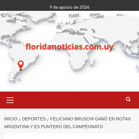
Saltar
9 de agosto de 2026
al
contenido
Menú
primario
INICIO
DEPORTES
FELICIANO BRUSCHI GANÓ EN ROTAX
ARGENTINA Y ES PUNTERO DEL CAMPEONATO