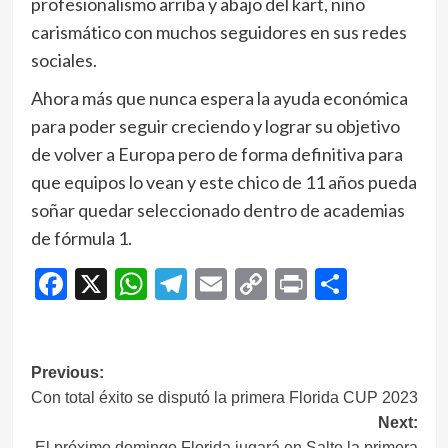
profesionalismo arriba y abajo del kart, niño
carismático con muchos seguidores en sus redes
sociales.
Ahora más que nunca espera la ayuda económica
para poder seguir creciendo y lograr su objetivo
de volver a Europa pero de forma definitiva para
que equipos lo vean y este chico de 11 años pueda
soñar quedar seleccionado dentro de academias
de fórmula 1.
Facebook
X
WhatsApp
Telegram
Email
Copy
Print
Compar
Link
Navegación
Previous:
Con total éxito se disputó la primera Florida CUP 2023
de
Next:
entradas
El próximo domingo Florida jugará en Salto la primera