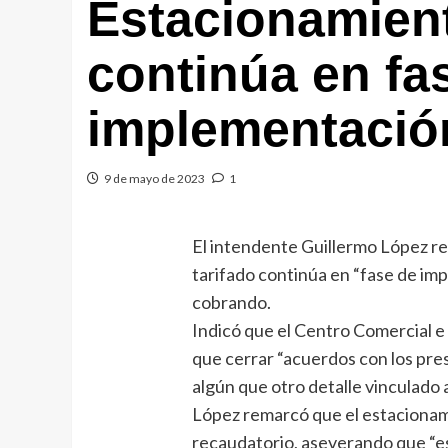
Estacionamient
continúa en fa
implementació
9 de mayo de 2023
1
El intendente Guillermo López r
tarifado continúa en “fase de imp
cobrando.
Indicó que el Centro Comercial e I
que cerrar “acuerdos con los pre
algún que otro detalle vinculado a
López remarcó que el estacionami
recaudatorio, aseverando que “e