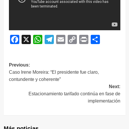
Facebook
X
WhatsApp
Telegram
Email
Copy
Print
Compar
Link
Navegación
Previous:
Caso Irene Moreira: “El presidente fue claro,
de
contundente y coherente”
entradas
Next:
Estacionamiento tarifado continúa en fase de
implementación
Más noticias