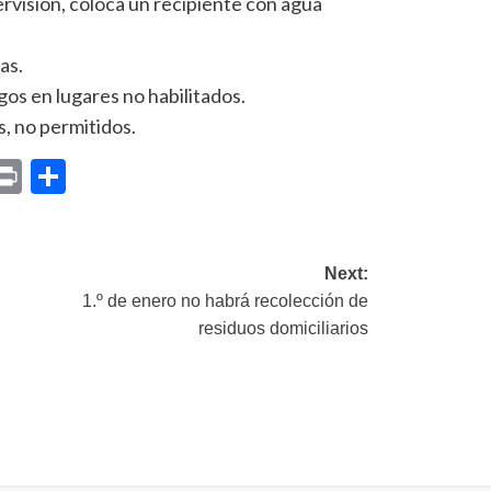
rvisión, coloca un recipiente con agua
as.
egos en lugares no habilitados.
s, no permitidos.
p
am
il
opy
Print
Compartir
ink
Next:
1.º de enero no habrá recolección de
residuos domiciliarios