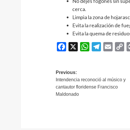
No dejes fogones sin supe
cerca.
Limpia la zona de hojarasc
Evita la realización de fu
Evita la quema de residuo
Facebook
X
WhatsAp
Telegr
Ema
C
L
Navegación
Previous:
Intendencia reconoció al músico y
de
cantautor floridense Francisco
entradas
Maldonado