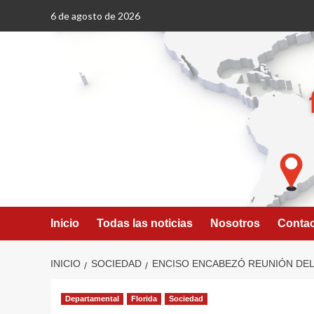
Saltar
6 de agosto de 2026
al
contenido
Inicio
Todas las noticias
Nosotros
Conta
INICIO
SOCIEDAD
ENCISO ENCABEZÓ REUNIÓN DEL
Departamental
Florida
Sociedad