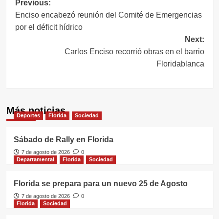
Navegación
Previous:
Enciso encabezó reunión del Comité de Emergencias
de
por el déficit hídrico
entradas
Next:
Carlos Enciso recorrió obras en el barrio
Floridablanca
Más noticias
Deportes
Florida
Sociedad
Sábado de Rally en Florida
7 de agosto de 2026
0
Departamental
Florida
Sociedad
Florida se prepara para un nuevo 25 de Agosto
7 de agosto de 2026
0
Florida
Sociedad