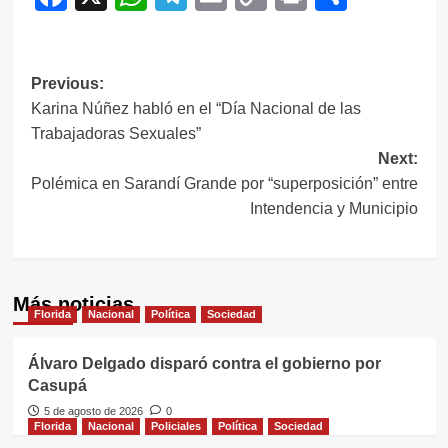
Link
Navegación
Previous:
Karina Núñez habló en el “Día Nacional de las
de
Trabajadoras Sexuales”
entradas
Next:
Polémica en Sarandí Grande por “superposición” entre
Intendencia y Municipio
Más noticias
Florida
Nacional
Política
Sociedad
Álvaro Delgado disparó contra el gobierno por
Casupá
5 de agosto de 2026
0
Florida
Nacional
Policiales
Política
Sociedad