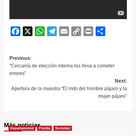
Facebook
X
WhatsApp
Telegram
Email
Copy
Print
Compar
Link
Navegación
Previous:
“Cercanía de elección interna los lleva a cometer
de
errores”
entradas
Next:
Apertura de la muestra “El mito del hombre pájaro y la
mujer pájaro”
Más noticias
Departamental
Florida
Sociedad