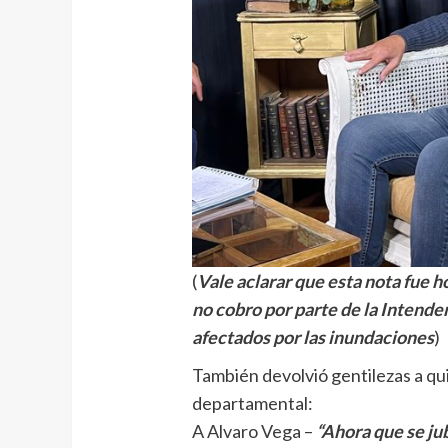
(
Vale aclarar que esta nota fue h
no cobro por parte de la Intenden
afectados por las inundaciones
)
También devolvió gentilezas a qu
departamental:
A Alvaro Vega –
“Ahora que se jub