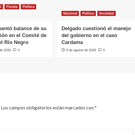
l
Florida
Política
Nacional
Política
Sociedad
sentó balance de su
Delgado cuestionó el manejo
ción en el Comité de
del gobierno en el caso
l Río Negro
Cardama
 de 2026
0
6 de agosto de 2026
0
Los campos obligatorios están marcados con
*