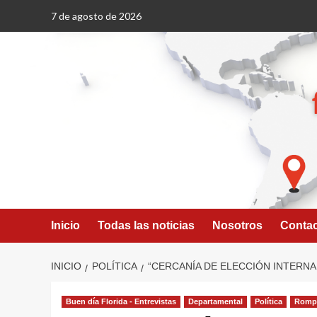
Saltar
7 de agosto de 2026
al
contenido
Inicio
Todas las noticias
Nosotros
Conta
INICIO
POLÍTICA
“CERCANÍA DE ELECCIÓN INTERNA
Buen día Florida - Entrevistas
Departamental
Política
Rompe