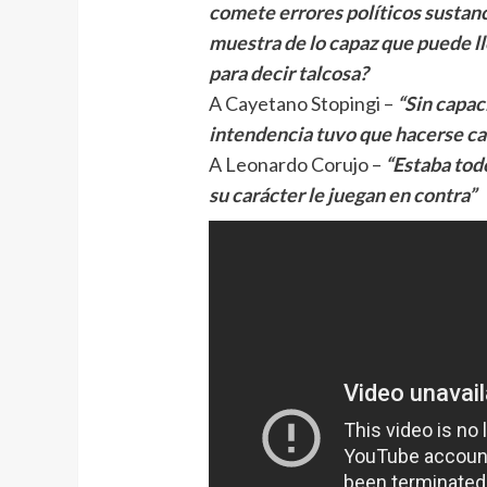
comete errores políticos sustanc
muestra de lo capaz que puede ll
para decir talcosa?
A Cayetano Stopingi –
“Sin capac
intendencia tuvo que hacerse ca
A Leonardo Corujo –
“Estaba tod
su carácter le juegan en contra”