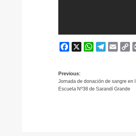
Facebook
X
WhatsAp
Telegr
Ema
C
L
Navegación
Previous:
Jornada de donación de sangre en 
de
Escuela Nº38 de Sarandí Grande
entradas