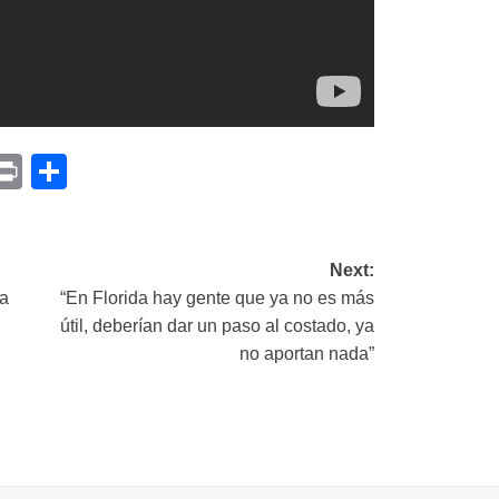
p
am
il
opy
Print
Compartir
ink
Next:
la
“En Florida hay gente que ya no es más
útil, deberían dar un paso al costado, ya
no aportan nada”