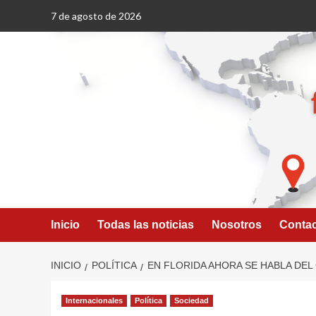
Saltar
7 de agosto de 2026
al
contenido
Inicio
Todas las noticias
Nosotros
Conta
INICIO
POLÍTICA
EN FLORIDA AHORA SE HABLA DEL
Internacionales
Política
Sociedad