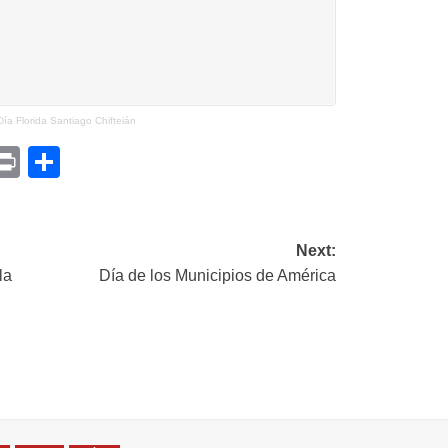
a Florida Santiago Chifteián
p
am
il
opy
Print
Compartir
ink
Next:
la
Día de los Municipios de América