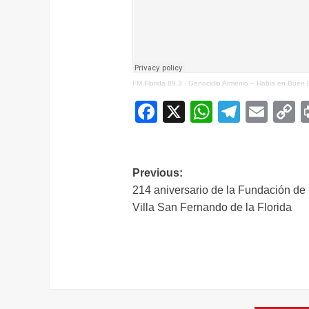
FM Florida 89.3
·
Genocidio Armenio – Habla en Buen Dí
Facebook
X
WhatsAp
Telegr
Ema
C
L
Navegación
Previous:
214 aniversario de la Fundación de 
de
Villa San Fernando de la Florida
entradas