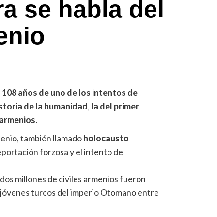
ra se habla del
enio
s 108 años de uno de los intentos de
storia de la humanidad
,
la del primer
 armenios.
menio, también llamado
holocausto
deportación forzosa y el intento de
os millones de civiles armenios fueron
s jóvenes turcos del imperio Otomano entre