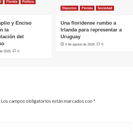
l
Florida
Política
Deportes
Florida
Sociedad
plio y Enciso
Una floridense rumbo a
n la
Irlanda para representar a
tación del
Uruguay
so
6 de agosto de 2026
0
 de 2026
0
Los campos obligatorios están marcados con
*