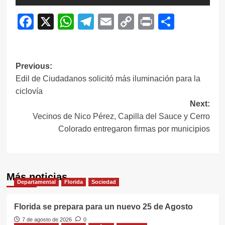
Facebook
X
WhatsApp
Telegram
Email
Copy
Print
Compar
Link
Navegación
Previous:
Edil de Ciudadanos solicitó más iluminación para la
de
ciclovía
entradas
Next:
Vecinos de Nico Pérez, Capilla del Sauce y Cerro
Colorado entregaron firmas por municipios
Más noticias
Departamental
Florida
Sociedad
Florida se prepara para un nuevo 25 de Agosto
7 de agosto de 2026
0