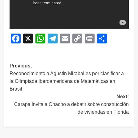
Facebook
X
WhatsApp
Telegram
Email
Copy
Print
Compar
Link
Navegación
Previous:
Reconocimiento a Agustín Miraballes por clasificar a
de
la Olimpíada Iberoamericana de Matemáticas en
entradas
Brasil
Next:
Carapa invita a Chacho a debatir sobre construcción
de viviendas en Florida