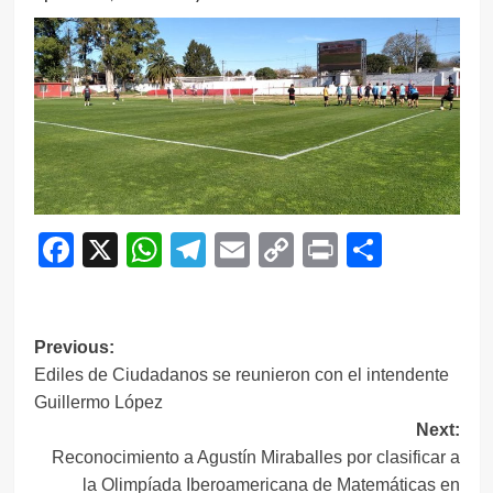
Facebook
X
WhatsApp
Telegram
Email
Copy
Print
Compar
Link
Navegación
Previous:
Ediles de Ciudadanos se reunieron con el intendente
de
Guillermo López
entradas
Next:
Reconocimiento a Agustín Miraballes por clasificar a
la Olimpíada Iberoamericana de Matemáticas en