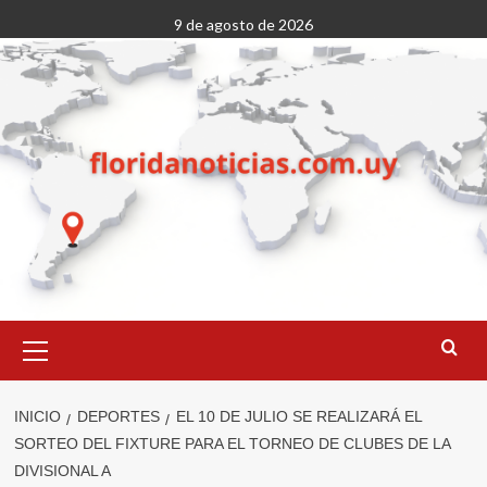
Saltar
9 de agosto de 2026
al
contenido
Menú
primario
INICIO
DEPORTES
EL 10 DE JULIO SE REALIZARÁ EL
SORTEO DEL FIXTURE PARA EL TORNEO DE CLUBES DE LA
DIVISIONAL A