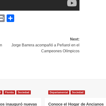
p
am
il
opy
Print
Compartir
ink
Next:
en
Jorge Barrera acompañó a Peñarol en el
Campeones Olímpicos
l
Florida
Sociedad
Departamental
Sociedad
os inauguró nuevas
Conoce el Hogar de Ancianos