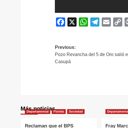
Facebook
X
WhatsAp
Telegr
Ema
C
L
Navegación
Previous:
Pozo Revancha del 5 de Oro salió 
de
Casupá
entradas
Más noticias
Departamental
Florida
Sociedad
Departamenta
Reclaman que el BPS
Fray Marc