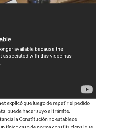
et explicó que luego de repetir el pedido
al puede hacer suyo el trámite.
tancia la Constitución no establece
s un típico caso de norma constitucional que