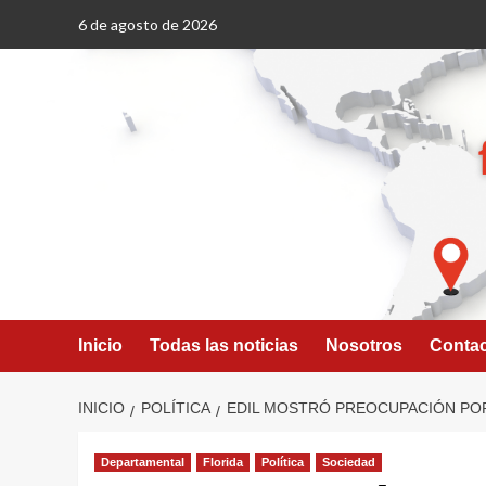
Saltar
6 de agosto de 2026
al
contenido
Inicio
Todas las noticias
Nosotros
Conta
INICIO
POLÍTICA
EDIL MOSTRÓ PREOCUPACIÓN POR
Departamental
Florida
Política
Sociedad