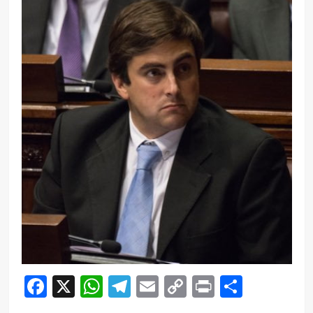
Facebook
X
WhatsApp
Telegram
Email
Copy
Print
Compar
Link