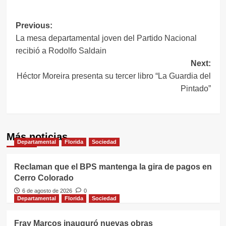
Navegación
Previous:
La mesa departamental joven del Partido Nacional
de
recibió a Rodolfo Saldain
entradas
Next:
Héctor Moreira presenta su tercer libro “La Guardia del
Pintado”
Más noticias
Departamental
Florida
Sociedad
Reclaman que el BPS mantenga la gira de pagos en
Cerro Colorado
6 de agosto de 2026
0
Departamental
Florida
Sociedad
Fray Marcos inauguró nuevas obras