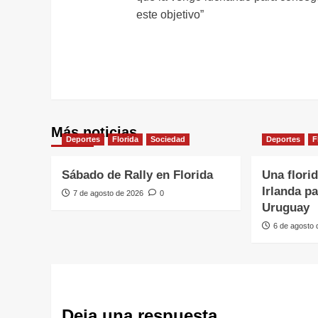
entradas
este objetivo”
Más noticias
Deportes
Florida
Sociedad
Deportes
F
Sábado de Rally en Florida
Una flori
Irlanda p
7 de agosto de 2026
0
Uruguay
6 de agosto
Deja una respuesta