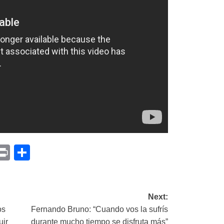
p
am
il
opy
Print
Compartir
ink
Next:
os
Fernando Bruno: “Cuando vos la sufrís
uir
durante mucho tiempo se disfruta más”