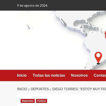
Saltar
9 de agosto de 2026
al
contenido
Inicio
Todas las noticias
Nosotros
Conta
INICIO
DEPORTES
DIEGO TORRES: “ESTOY MUY FE
Deportes
Fútbol