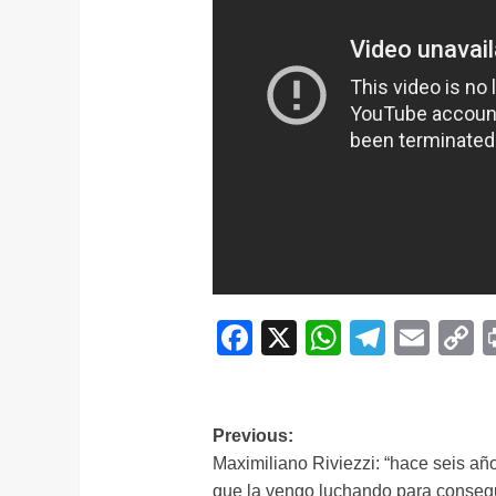
Facebook
X
WhatsAp
Telegr
Ema
C
L
Navegación
Previous:
Maximiliano Riviezzi: “hace seis añ
de
que la vengo luchando para conseg