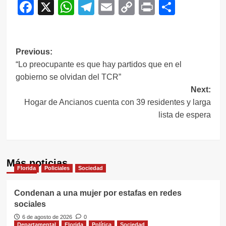
Facebook
X
WhatsApp
Telegram
Email
Copy
Print
Compar
Link
Navegación
Previous:
“Lo preocupante es que hay partidos que en el
de
gobierno se olvidan del TCR”
entradas
Next:
Hogar de Ancianos cuenta con 39 residentes y larga
lista de espera
Más noticias
Florida
Policiales
Sociedad
Condenan a una mujer por estafas en redes
sociales
6 de agosto de 2026
0
Departamental
Florida
Política
Sociedad