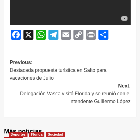
Facebook
X
WhatsApp
Telegram
Email
Copy
Print
Compar
Link
Navegación
Previous:
Destacada propuesta turística en Salto para
de
vacaciones de Julio
entradas
Next:
Delegación Vasca visitó Florida y se reunió con el
intendente Guillermo López
Más noticias
Deportes
Florida
Sociedad