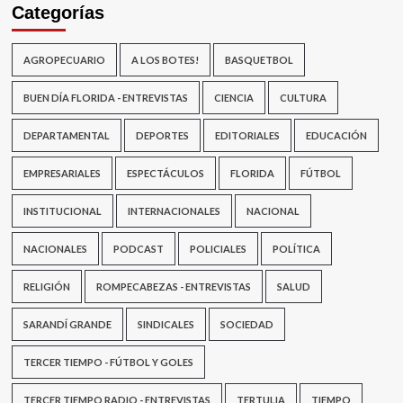
Categorías
AGROPECUARIO
A LOS BOTES!
BASQUETBOL
BUEN DÍA FLORIDA - ENTREVISTAS
CIENCIA
CULTURA
DEPARTAMENTAL
DEPORTES
EDITORIALES
EDUCACIÓN
EMPRESARIALES
ESPECTÁCULOS
FLORIDA
FÚTBOL
INSTITUCIONAL
INTERNACIONALES
NACIONAL
NACIONALES
PODCAST
POLICIALES
POLÍTICA
RELIGIÓN
ROMPECABEZAS - ENTREVISTAS
SALUD
SARANDÍ GRANDE
SINDICALES
SOCIEDAD
TERCER TIEMPO - FÚTBOL Y GOLES
TERCER TIEMPO RADIO - ENTREVISTAS
TERTULIA
TIEMPO