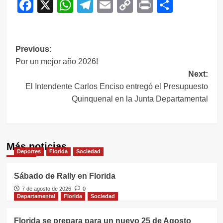
Facebook
X
WhatsApp
Telegram
Email
Copy
Print
Compar
Link
Navegación
Previous:
Por un mejor año 2026!
de
Next:
entradas
El Intendente Carlos Enciso entregó el Presupuesto
Quinquenal en la Junta Departamental
Más noticias
Deportes
Florida
Sociedad
Sábado de Rally en Florida
7 de agosto de 2026
0
Departamental
Florida
Sociedad
Florida se prepara para un nuevo 25 de Agosto