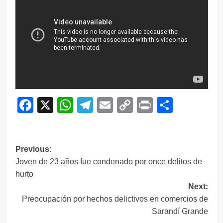
Facebook
X
WhatsApp
Telegram
Email
Copy
Print
Compar
Link
Navegación
Previous:
Joven de 23 años fue condenado por once delitos de
de
hurto
entradas
Next:
Preocupación por hechos delictivos en comercios de
Sarandí Grande