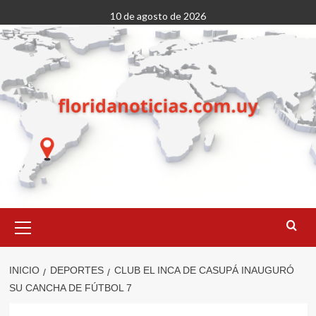
Saltar
10 de agosto de 2026
al
contenido
Menú
primario
INICIO
DEPORTES
CLUB EL INCA DE CASUPÁ INAUGURÓ
SU CANCHA DE FÚTBOL 7