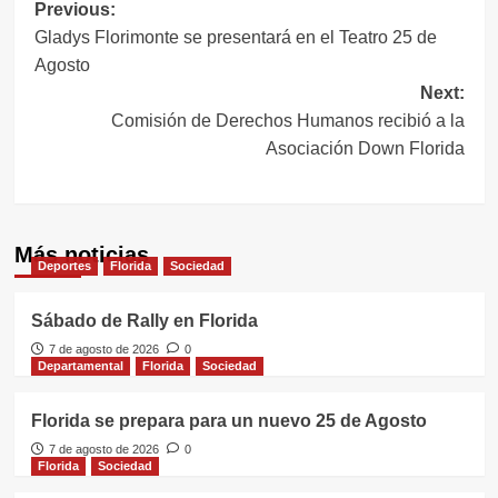
Navegación
Previous:
Gladys Florimonte se presentará en el Teatro 25 de
de
Agosto
entradas
Next:
Comisión de Derechos Humanos recibió a la
Asociación Down Florida
Más noticias
Deportes
Florida
Sociedad
Sábado de Rally en Florida
7 de agosto de 2026
0
Departamental
Florida
Sociedad
Florida se prepara para un nuevo 25 de Agosto
7 de agosto de 2026
0
Florida
Sociedad