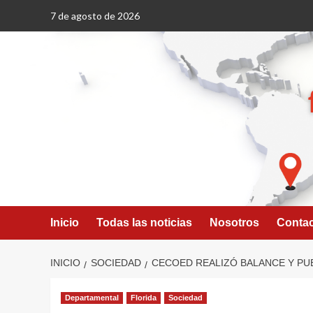
Saltar
7 de agosto de 2026
al
contenido
Inicio
Todas las noticias
Nosotros
Conta
INICIO
SOCIEDAD
CECOED REALIZÓ BALANCE Y PU
Departamental
Florida
Sociedad