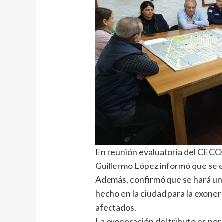
En reunión evaluatoria del CECO
Guillermo López informó que se e
Además, confirmó que se hará un 
hecho en la ciudad para la exone
afectados.
La exoneración del tributo es por