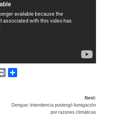
p
am
il
opy
Print
Compartir
ink
Next:
Dengue: Intendencia postergó fumigación
por razones climáticas