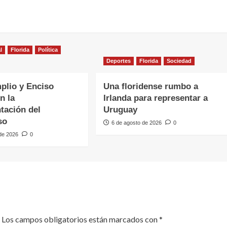
l
Florida
Política
Deportes
Florida
Sociedad
plio y Enciso
Una floridense rumbo a
n la
Irlanda para representar a
tación del
Uruguay
so
6 de agosto de 2026
0
 de 2026
0
Los campos obligatorios están marcados con
*