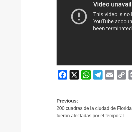
Facebook
X
WhatsAp
Telegr
Ema
C
L
Navegación
Previous:
200 cuadras de la ciudad de Florida
de
fueron afectadas por el temporal
entradas