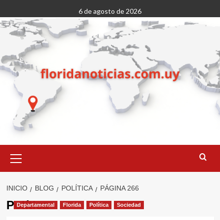
Saltar
6 de agosto de 2026
al
contenido
Menú
primario
INICIO
BLOG
POLÍTICA
PÁGINA 266
Política
Departamental
Florida
Política
Sociedad