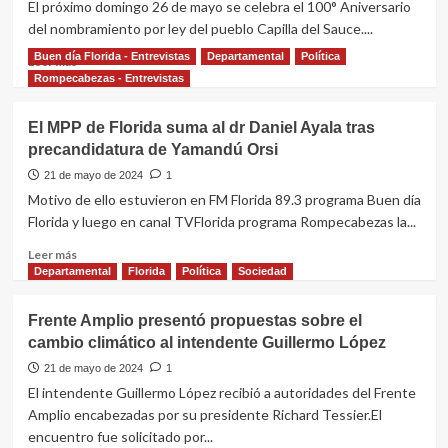
Oribe
El próximo domingo 26 de mayo se celebra el 100° Aniversario
inauguró
del nombramiento por ley del pueblo Capilla del Sauce....
comité
Buen día Florida - Entrevistas
Departamental
Política
en
Leer
Leer más
La
más
Rompecabezas - Entrevistas
Cruz
sobre
Capilla
El MPP de Florida suma al dr Daniel Ayala tras
del
precandidatura de Yamandú Orsi
Sauce
celebra
21 de mayo de 2024
1
su
Motivo de ello estuvieron en FM Florida 89.3 programa Buen día
Centenario
Florida y luego en canal TVFlorida programa Rompecabezas la...
Leer
Leer más
más
Departamental
Florida
Política
Sociedad
sobre
El
Frente Amplio presentó propuestas sobre el
MPP
cambio climático al intendente Guillermo López
de
Florida
21 de mayo de 2024
1
suma
El intendente Guillermo López recibió a autoridades del Frente
al
Amplio encabezadas por su presidente Richard Tessier.El
dr
encuentro fue solicitado por...
Daniel