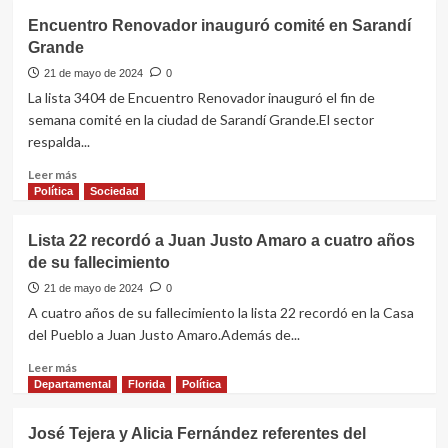
valientes
Álvaro
Encuentro Renovador inauguró comité en Sarandí
para
Delgado
Grande
decir
realizó
la
gira
21 de mayo de 2024
0
verdad”
por
La lista 3404 de Encuentro Renovador inauguró el fin de
Sarandí
semana comité en la ciudad de Sarandí Grande.El sector
Grande
respalda...
Leer
Leer más
más
Política
Sociedad
sobre
Encuentro
Lista 22 recordó a Juan Justo Amaro a cuatro años
Renovador
de su fallecimiento
inauguró
comité
21 de mayo de 2024
0
en
A cuatro años de su fallecimiento la lista 22 recordó en la Casa
Sarandí
del Pueblo a Juan Justo Amaro.Además de...
Grande
Leer
Leer más
más
Departamental
Florida
Política
sobre
Lista
José Tejera y Alicia Fernández referentes del
22