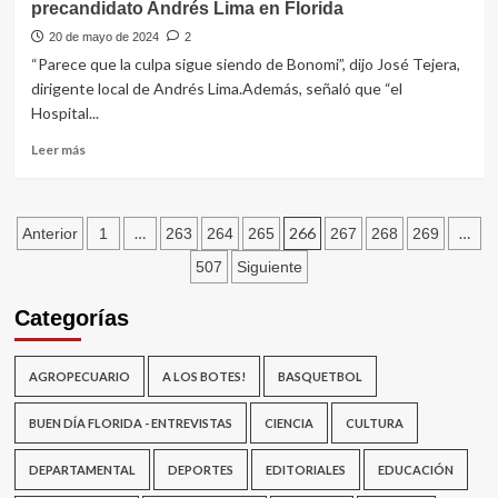
precandidato Andrés Lima en Florida
recordó
a
20 de mayo de 2024
2
Juan
“Parece que la culpa sigue siendo de Bonomi”, dijo José Tejera,
Justo
dirigente local de Andrés Lima.Además, señaló que “el
Amaro
Hospital...
a
cuatro
Leer
Leer más
años
más
de
sobre
su
José
Paginación
fallecimiento
Tejera
…
266
…
Anterior
1
263
264
265
267
268
269
y
de
507
Siguiente
Alicia
Fernández
entradas
Categorías
referentes
del
precandidato
AGROPECUARIO
A LOS BOTES!
BASQUETBOL
Andrés
Lima
en
BUEN DÍA FLORIDA - ENTREVISTAS
CIENCIA
CULTURA
Florida
DEPARTAMENTAL
DEPORTES
EDITORIALES
EDUCACIÓN