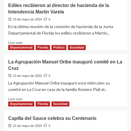
Ediles recibieron al director de hacienda de la
Intendencia Martin Varela
23 de mayo de 2024
0
En la última reunión de la comisión de hacienda de la Junta
Departamental de Florida los ediles recibieron a Martín...
Leer
Leer más
más
Departamental
Florida
Política
Sociedad
sobre
Ediles
La Agrupación Manuel Oribe inauguró comité en La
recibieron
Cruz
al
director
23 de mayo de 2024
0
de
La Agrupación Manuel Oribe inauguró este miércoles su
hacienda
comité en La Cruz en casa de la familia Romero Piali el...
de
la
Leer
Leer más
Intendencia
más
Departamental
Florida
Sociedad
Martin
sobre
Varela
La
Capilla del Sauce celebra su Centenario
Agrupación
Manuel
22 de mayo de 2024
0