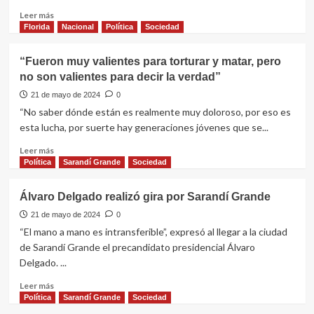
Ayala
Leer
Leer más
tras
más
Florida
Nacional
Política
Sociedad
precandidatura
sobre
de
Frente
“Fueron muy valientes para torturar y matar, pero
Yamandú
Amplio
Orsi
no son valientes para decir la verdad”
presentó
propuestas
21 de mayo de 2024
0
sobre
“No saber dónde están es realmente muy doloroso, por eso es
el
esta lucha, por suerte hay generaciones jóvenes que se...
cambio
climático
Leer
Leer más
al
más
Política
Sarandí Grande
Sociedad
intendente
sobre
Guillermo
“Fueron
Álvaro Delgado realizó gira por Sarandí Grande
López
muy
valientes
21 de mayo de 2024
0
para
“El mano a mano es intransferible”, expresó al llegar a la ciudad
torturar
de Sarandí Grande el precandidato presidencial Álvaro
y
Delgado. ...
matar,
pero
Leer
Leer más
no
más
Política
Sarandí Grande
Sociedad
son
sobre