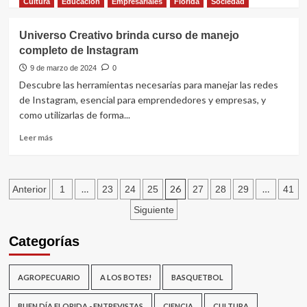
más
Cultura
Educación
Empresariales
Florida
Sociedad
agua
sobre
potable
Escuelas
Universo Creativo brinda curso de manejo
participan
completo de Instagram
de
chasque
9 de marzo de 2024
0
que
Descubre las herramientas necesarias para manejar las redes
culminará
de Instagram, esencial para emprendedores y empresas, y
en
como utilizarlas de forma...
la
Escuela
Leer
Leer más
Solar
más
de
sobre
Artigas
Universo
Paginación
de
Creativo
…
26
…
Anterior
1
23
24
25
27
28
29
41
Paraguay
brinda
de
Siguiente
curso
de
entradas
Categorías
manejo
completo
de
AGROPECUARIO
A LOS BOTES!
BASQUETBOL
Instagram
BUEN DÍA FLORIDA - ENTREVISTAS
CIENCIA
CULTURA