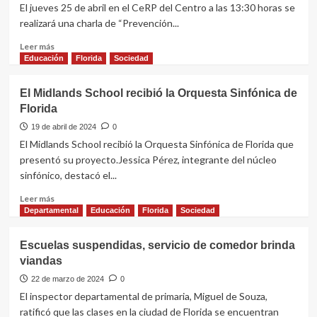
suicidio
El jueves 25 de abril en el CeRP del Centro a las 13:30 horas se
realizará una charla de “Prevención...
Leer
Leer más
más
Educación
Florida
Sociedad
sobre
Charla
El Midlands School recibió la Orquesta Sinfónica de
sobre
Florida
“Prevención
del
19 de abril de 2024
0
suicidio”
El Midlands School recibió la Orquesta Sinfónica de Florida que
en
presentó su proyecto.Jessica Pérez, integrante del núcleo
el
sinfónico, destacó el...
CeRP
del
Leer
Leer más
Centro
más
Departamental
Educación
Florida
Sociedad
sobre
El
Escuelas suspendidas, servicio de comedor brinda
Midlands
viandas
School
recibió
22 de marzo de 2024
0
la
El inspector departamental de primaria, Miguel de Souza,
Orquesta
ratificó que las clases en la ciudad de Florida se encuentran