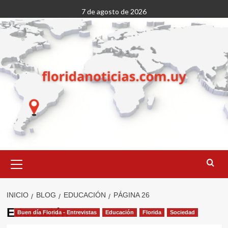
Saltar
7 de agosto de 2026
al
contenido
Menú
primario
INICIO
BLOG
EDUCACIÓN
PÁGINA 26
Educación
Buen día Florida - Entrevistas
Educación
Florida
Sociedad