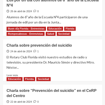
Edil por un día con alumnos de 6º año de la Escuela
años
ganador
nadie
Nº4
del
hace
concurso
26 de abril de 2024
0
nada
de
Alumnos de 6º año de la Escuela Nº4 participaron de una
narrativa
jornada de edil por un día en la Junta...
en
la
Buen día Florida - Entrevistas
Educación
Florida
Leer
Leer más
feria
más
Rompecabezas - Entrevistas
Salud
Sociedad
del
sobre
libro
Edil
Charla sobre prevención del suicidio
2024
por
de
un
24 de abril de 2024
1
Florida
día
El Rotary Club Florida visitó nuestro estudios de radio y
es…
con
televisión, su presidente Dr. Mauricio Simón y directivo Mtro.
alumnos
Néstor...
de
6º
Leer
Leer más
año
más
Educación
Florida
Sociedad
de
sobre
la
Charla
Charla sobre “Prevención del suicidio” en el CeRP
Escuela
sobre
del Centro
Nº4
prevención
del
22 de abril de 2024
0