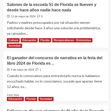
Salones de la escuela 51 de Florida se llueven y
desde hace años nadie hace nada
11 de mayo de 2024
0
Padres y madres preocupados por tal situación vienen
solicitando desde hace 3 años una solución a la problemática,
ya cansados...
Cultura
Educación
Florida
Rompecabezas - Entrevistas
Leer
Leer más
más
Sociedad
sobre
Salones
El ganador del concurso de narrativa en la feria del
de
libro 2024 de Florida es…
la
escuela
4 de mayo de 2024
1
51
Cuando lo convocamos para entrevistarlo nunca lo habíamos
de
escuchado hablar, no lo conocíamos, sucede que apenas tiene
Florida
12 años, es...
se
llueven
Leer
Leer más
y
más
Educación
Florida
Sociedad
desde
sobre
hace
El