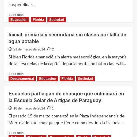
Sinfónica
suspendidas...
de
Florida
Leer
Leer más
más
Educación
Florida
Sociedad
sobre
Escuelas
Inicial, primaria y secundaria sin clases por falta de
suspendidas,
agua potable
servicio
de
21 de marzo de 2024
2
comedor
Si bien Florida amaneció sin alerta meteorológica, en la mayoría
brinda
de las escuelas de la capital departamental no hubo clases.El...
viandas
Leer
Leer más
más
Departamental
Educación
Florida
Sociedad
sobre
Inicial,
Escuelas participan de chasque que culminará en
primaria
la Escuela Solar de Artigas de Paraguay
y
secundaria
18 de marzo de 2024
1
sin
El pasado 15 de marzo comenzó en la Plaza Independencia de
clases
Montevideo un chasque que tiene como destino la Escuela...
por
falta
Leer
Leer más
de