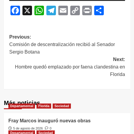
Facebook
X
WhatsApp
Telegram
Email
Copy
Print
Compar
Link
Navegación
Previous:
Comisión de descentralización recibió al Senador
de
Sergio Botana
entradas
Next:
Hombre quedó emplazado por faena clandestina en
Florida
Más noticias
Departamental
Florida
Sociedad
Fray Marcos inauguró nuevas obras
5 de agosto de 2026
0
Departamental
Sociedad