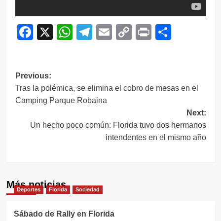
Facebook
X
WhatsApp
Telegram
Email
Copy
Print
Compar
Link
Navegación
Previous:
Tras la polémica, se elimina el cobro de mesas en el
de
Camping Parque Robaina
entradas
Next:
Un hecho poco común: Florida tuvo dos hermanos
intendentes en el mismo año
Más noticias
Deportes
Florida
Sociedad
Sábado de Rally en Florida