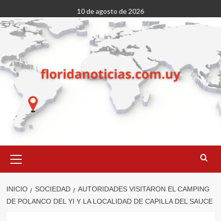
Saltar
10 de agosto de 2026
al
contenido
Menú
primario
INICIO
SOCIEDAD
AUTORIDADES VISITARON EL CAMPING
DE POLANCO DEL YI Y LA LOCALIDAD DE CAPILLA DEL SAUCE