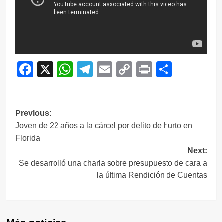
Facebook
X
WhatsApp
Telegram
Email
Copy
Print
Compar
Link
Navegación
Previous:
Joven de 22 años a la cárcel por delito de hurto en
de
Florida
entradas
Next:
Se desarrolló una charla sobre presupuesto de cara a
la última Rendición de Cuentas