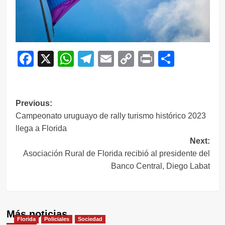
Facebook
X
WhatsApp
Telegram
Email
Copy
Print
Compar
Link
Navegación
Previous:
Campeonato uruguayo de rally turismo histórico 2023
de
llega a Florida
entradas
Next:
Asociación Rural de Florida recibió al presidente del
Banco Central, Diego Labat
Más noticias
Florida
Policiales
Sociedad