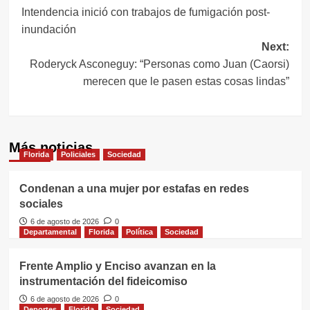
Intendencia inició con trabajos de fumigación post-
de
inundación
entradas
Next:
Roderyck Asconeguy: “Personas como Juan (Caorsi)
merecen que le pasen estas cosas lindas”
Más noticias
Florida
Policiales
Sociedad
Condenan a una mujer por estafas en redes
sociales
6 de agosto de 2026
0
Departamental
Florida
Política
Sociedad
Frente Amplio y Enciso avanzan en la
instrumentación del fideicomiso
6 de agosto de 2026
0
Deportes
Florida
Sociedad