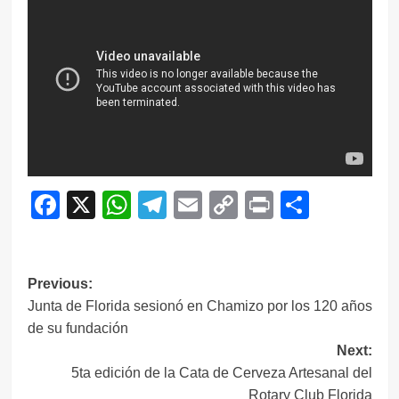
Facebook
X
WhatsApp
Telegram
Email
Copy
Print
Compar
Link
Navegación
Previous:
Junta de Florida sesionó en Chamizo por los 120 años
de
de su fundación
entradas
Next:
5ta edición de la Cata de Cerveza Artesanal del
Rotary Club Florida