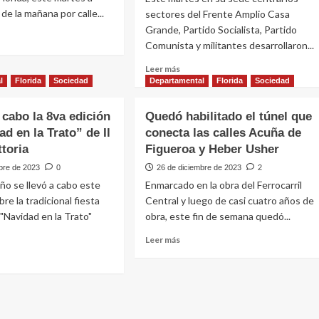
le
de la mañana por calle...
sectores del Frente Amplio Casa
va
ma
Grande, Partido Socialista, Partido
a
Comunista y militantes desarrollaron...
creer,
e
mienten
Leer
Leer más
onaria
una
más
l
Florida
Sociedad
Departamental
Florida
Sociedad
ipal
vez,
edad”
sobre
ó
mienten
Frente
 cabo la 8va edición
Quedó habilitado el túnel que
dos”
Amplio
nto
d en la Trato” de Il
conecta las calles Acuña de
presentó
bato
ttoria
Figueroa y Heber Usher
equipo
de
bre de 2023
0
26 de diciembre de 2023
2
coordinación
o se llevó a cabo este
Enmarcado en la obra del Ferrocarril
en
ca
re la tradicional fiesta
Central y luego de casi cuatro años de
apoyo
Navidad en la Trato"
obra, este fin de semana quedó...
a
la
Leer
Leer más
candidatura
más
de
sobre
Carolina
Quedó
e
Cosse
habilitado
el
túnel