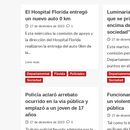
El Hospital Florida entregó
Luminaria
un nuevo auto 0 km
que se pri
encima de
27 de diciembre de 2023
1
sociedad
Este miércoles la comisión de apoyo y
la dirección del Hospital Florida
27 de diciem
realizaron la entrega del auto 0km de
Este martes s
la...
comisión pe
Departamenta
Leer
Leer más
puntos en el.
más
sobre
Departamental
Florida
Policiales
Departamenta
Leer
Leer más
El
más
Sociedad
Sociedad
Hospital
sobr
Florida
Lumin
Policía aclaró arrebato
entregó
Funcionar
“Es
un
ocurrido en la vía pública y
un violent
lamen
nuevo
emplazó a un joven de 17
pública
que
auto
se
años
27 de diciem
0
prior
km
Tal como lo 
27 de diciembre de 2023
0
lo
en Buen día 
Trabajo policial llevado adelante por la
polít