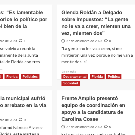
s: “Es lamentable
Glenda Roldán a Delgado
orice lo político por
sobre impuestos: “La gente
l bien de la
no le va a creer, mienten una
”
vez, mienten dos”
bre de 2023
1
27 de diciembre de 2023
0
e volvió a reunir la
"La gente no les va a creer, si me
rmanente de la Junta
mintieron una vez, porque no me van a
l de Florida con tres
mentir dos, si...
..
Leer
Leer más
más
l
Florida
Policiales
Departamental
Florida
Política
sobre
Sociedad
Glenda
e
Roldán
arias:
ia municipal sufrió
Frente Amplio presentó
a
o arrebato en la vía
equipo de coordinación en
Delgado
table
sobre
apoyo a la candidatura de
impuestos:
Carolina Cosse
bre de 2023
0
“La
ice
informó Fabricio Alvarez
27 de diciembre de 2023
5
gente
Florida, este martes a
no
Este martes en su sede central los
ico