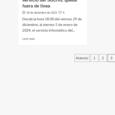
servicio del SUCIVE queda
a
delito
fuera de línea
cabo
de
la
26 de diciembre de 2023
6
abigeato
8va
Desde la hora 18.00 del viernes 29 de
en
edici
La
diciembre, al viernes 5 de enero de
de
Cruz
2024, el servicio informático del...
“Nav
en
Leer
Leer más
la
más
Trato
sobre
de
Desde
Il
Paginació
este
3
Anterior
1
2
Sant
viernes
Tratt
de
29
el
entradas
servicio
del
SUCIVE
queda
fuera
de
línea