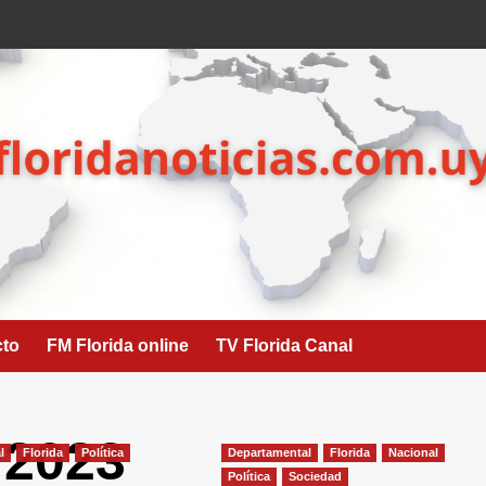
cto
FM Florida online
TV Florida Canal
 2023
l
Florida
Política
Departamental
Florida
Nacional
Política
Sociedad