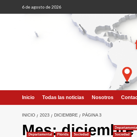
Saltar
6 de agosto de 2026
al
contenido
Inicio
Todas las noticias
Nosotros
Conta
INICIO
2023
DICIEMBRE
PÁGINA 3
Mes:
diciembre
Departamenta
Departamental
Florida
Sociedad
Sociedad