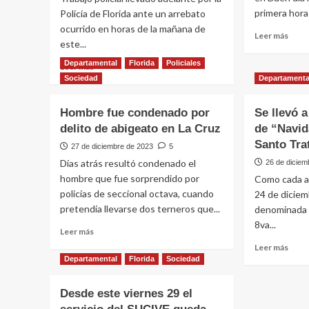
primera hora 
por
Policía de Florida ante un arrebato
enci
ocurrido en horas de la mañana de
Leer
Leer más
del
este...
más
bien
sobr
Departamental
Florida
Policiales
Leer
de
Leer más
Funci
más
la
Sociedad
Departamenta
munic
sobre
soci
sufri
Policía
Hombre fue condenado por
Se llevó a
un
aclaró
viole
delito de abigeato en La Cruz
de “Navida
arrebato
arre
ocurrido
Santo Tra
27 de diciembre de 2023
5
en
en
Días atrás resultó condenado el
26 de diciem
la
la
hombre que fue sorprendido por
vía
Como cada añ
vía
públi
policías de seccional octava, cuando
24 de diciemb
pública
pretendía llevarse dos terneros que...
y
denominada "
emplazó
8va...
Leer
Leer más
a
más
Leer
Leer más
un
sobre
más
Departamental
Florida
Sociedad
joven
Hombre
sobr
de
fue
Se
17
Desde este viernes 29 el
condenado
llevó
años
por