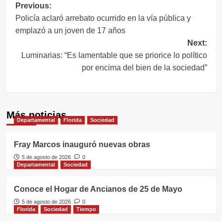
Navegación
Previous:
Policía aclaró arrebato ocurrido en la vía pública y
de
emplazó a un joven de 17 años
entradas
Next:
Luminarias: “Es lamentable que se priorice lo político
por encima del bien de la sociedad”
Más noticias
Departamental
Florida
Sociedad
Fray Marcos inauguró nuevas obras
5 de agosto de 2026
0
Departamental
Sociedad
Conoce el Hogar de Ancianos de 25 de Mayo
5 de agosto de 2026
0
Florida
Sociedad
Tiempo