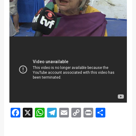
Facebook
X
WhatsApp
Telegram
Email
Copy
Print
Compar
Link