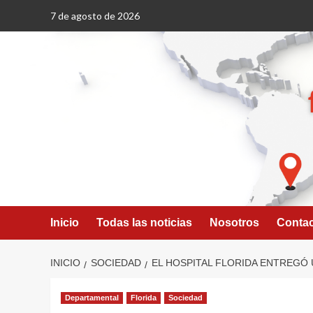
Saltar
7 de agosto de 2026
al
contenido
Inicio
Todas las noticias
Nosotros
Conta
INICIO
SOCIEDAD
EL HOSPITAL FLORIDA ENTREGÓ
Departamental
Florida
Sociedad