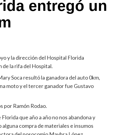
rida entregó un
km
yo y la dirección del Hospital Florida
de la rifa del Hospital.
Mary Soca resultó la ganadora del auto 0km,
na moto y el tercer ganador fue Gustavo
os por Ramón Rodao.
e Florida que año a año no nos abandona y
 o alguna compra de materiales e insumos
irectora del nosocomio Mayhra López.