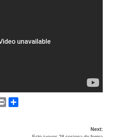
p
am
il
opy
Print
Compartir
ink
Next:
Este jueves 28 sesiona de forma