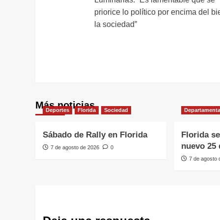
de
priorice lo político por encima del b
entradas
la sociedad”
Más noticias
Deportes
Florida
Sociedad
Departamenta
Sábado de Rally en Florida
Florida s
nuevo 25 
7 de agosto de 2026
0
7 de agosto