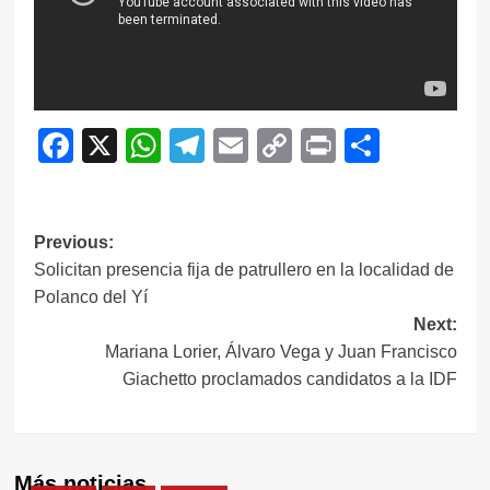
Facebook
X
WhatsApp
Telegram
Email
Copy
Print
Compar
Link
Navegación
Previous:
Solicitan presencia fija de patrullero en la localidad de
de
Polanco del Yí
entradas
Next:
Mariana Lorier, Álvaro Vega y Juan Francisco
Giachetto proclamados candidatos a la IDF
Más noticias