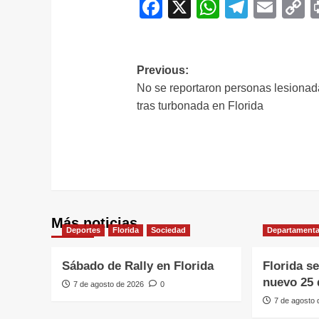
Facebook
X
WhatsAp
Telegr
Ema
C
L
Navegación
Previous:
No se reportaron personas lesionad
de
tras turbonada en Florida
entradas
Más noticias
Deportes
Florida
Sociedad
Departamenta
Sábado de Rally en Florida
Florida s
nuevo 25 
7 de agosto de 2026
0
7 de agosto