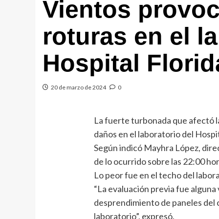
Vientos provo
roturas en el l
Hospital Florid
20 de marzo de 2024
0
La fuerte turbonada que afectó 
daños en el laboratorio del Hospit
Según indicó Mayhra López, dire
de lo ocurrido sobre las 22:00 hor
Lo peor fue en el techo del labo
“La evaluación previa fue alguna
desprendimiento de paneles del ci
laboratorio”, expresó.