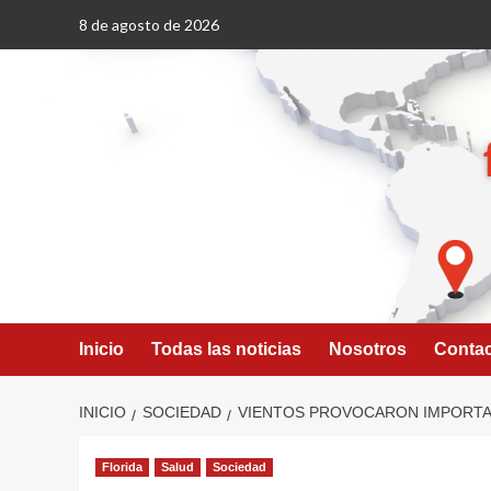
Saltar
8 de agosto de 2026
al
contenido
Inicio
Todas las noticias
Nosotros
Conta
INICIO
SOCIEDAD
VIENTOS PROVOCARON IMPORTAN
Florida
Salud
Sociedad