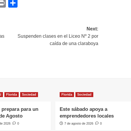
p
am
il
opy
Print
Compartir
ink
Next:
as
Suspenden clases en el Liceo Nº 2 por
caída de una claraboya
l
Florida
Sociedad
Florida
Sociedad
e prepara para un
Este sábado apoya a
de Agosto
emprendedores locales
 de 2026
0
7 de agosto de 2026
0