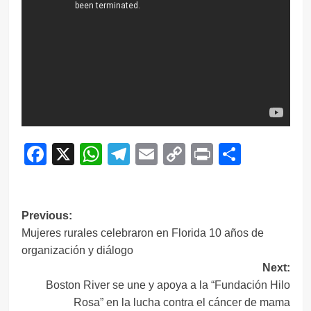
Facebook
X
WhatsApp
Telegram
Email
Copy
Print
Compar
Link
Navegación
Previous:
Mujeres rurales celebraron en Florida 10 años de
de
organización y diálogo
entradas
Next:
Boston River se une y apoya a la “Fundación Hilo
Rosa” en la lucha contra el cáncer de mama