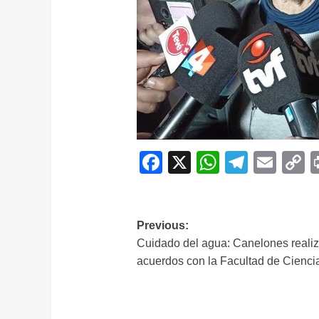
Facebook
X
WhatsAp
Telegr
Ema
C
L
Navegación
Previous:
Cuidado del agua: Canelones reali
de
acuerdos con la Facultad de Cienci
entradas