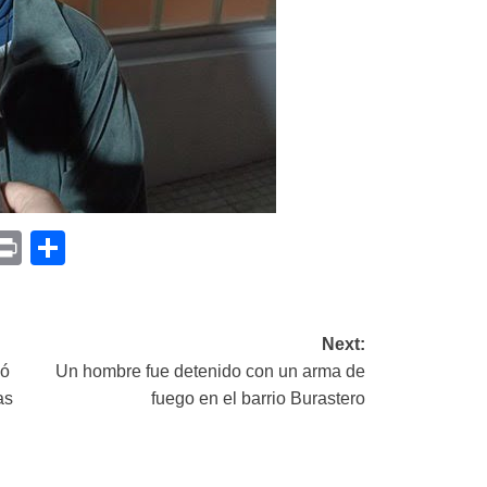
p
am
il
opy
Print
Compartir
ink
Next:
zó
Un hombre fue detenido con un arma de
as
fuego en el barrio Burastero