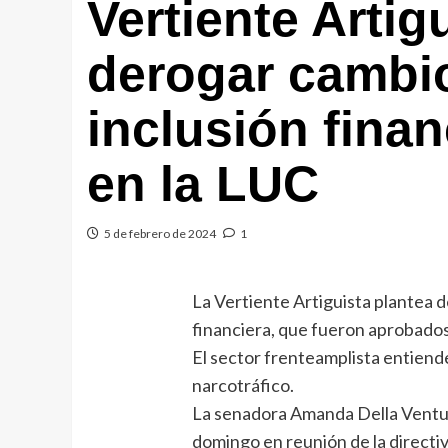
Vertiente Artig
derogar cambio
inclusión fina
en la LUC
5 de febrero de 2024
1
La Vertiente Artiguista plantea d
financiera, que fueron aprobados
El sector frenteamplista entiend
narcotráfico.
La senadora Amanda Della Ventur
domingo en reunión de la direct