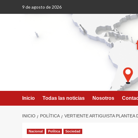
Saltar
9 de agosto de 2026
al
contenido
Inicio
Todas las noticias
Nosotros
Conta
INICIO
POLÍTICA
VERTIENTE ARTIGUISTA PLANTEA 
Nacional
Política
Sociedad