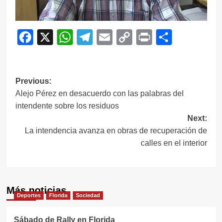
Facebook
X
WhatsApp
Telegram
Email
Copy
Print
Compar
Link
Navegación
Previous:
Alejo Pérez en desacuerdo con las palabras del
de
intendente sobre los residuos
entradas
Next:
La intendencia avanza en obras de recuperación de
calles en el interior
Más noticias
Deportes
Florida
Sociedad
Sábado de Rally en Florida