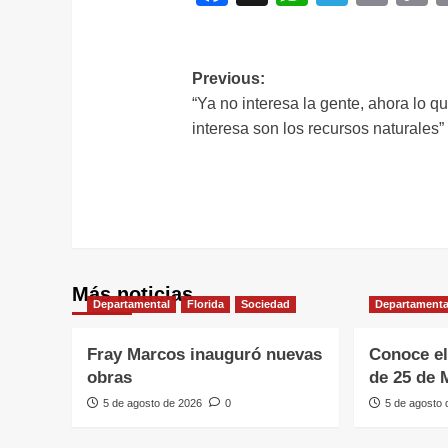
L
Navegación
Previous:
“Ya no interesa la gente, ahora lo q
de
interesa son los recursos naturales”
entradas
Más noticias
Departamental
Florida
Sociedad
Departamenta
Fray Marcos inauguró nuevas
Conoce el
obras
de 25 de 
5 de agosto de 2026
0
5 de agosto