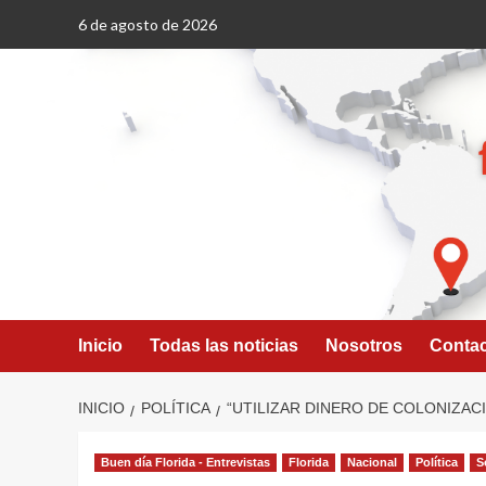
Saltar
6 de agosto de 2026
al
contenido
Inicio
Todas las noticias
Nosotros
Conta
INICIO
POLÍTICA
“UTILIZAR DINERO DE COLONIZAC
Buen día Florida - Entrevistas
Florida
Nacional
Política
S