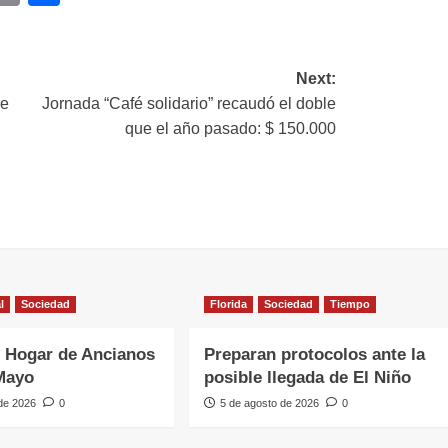
ink
Next:
ue
Jornada “Café solidario” recaudó el doble
que el año pasado: $ 150.000
l
Sociedad
Florida
Sociedad
Tiempo
 Hogar de Ancianos
Preparan protocolos ante la
Mayo
posible llegada de El Niño
 de 2026
0
5 de agosto de 2026
0