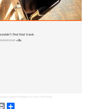
putado Carapa Rodríguez en Buen día Florida
p
am
il
opy
Print
Compartir