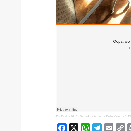
FM Florida 89.3
·
Senadora Amanda Della Ventura Y Di
Facebook
X
WhatsAp
Telegr
Ema
C