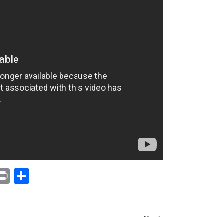
p
am
il
opy
Print
Compartir
ink