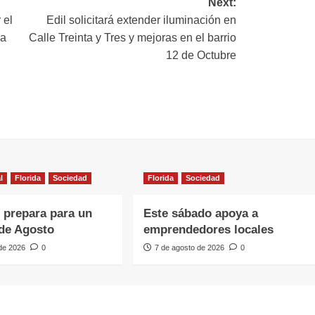
Next:
 el
Edil solicitará extender iluminación en
da
Calle Treinta y Tres y mejoras en el barrio
12 de Octubre
l
Florida
Sociedad
Florida
Sociedad
e prepara para un
Este sábado apoya a
de Agosto
emprendedores locales
 de 2026
0
7 de agosto de 2026
0