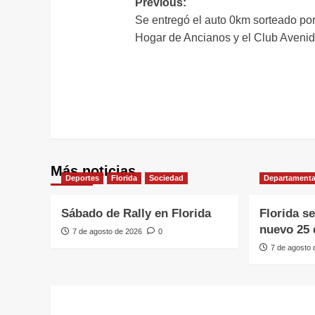
Navegación
Previous:
Se entregó el auto 0km sorteado por
de
Hogar de Ancianos y el Club Aveni
entradas
Más noticias
Deportes
Florida
Sociedad
Departamenta
Sábado de Rally en Florida
Florida s
nuevo 25 
7 de agosto de 2026
0
7 de agosto