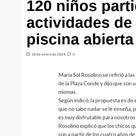
120 niños parti
actividades de
piscina abiert
18 de enero de 2024
0
María Sol Rosolino se refirió a la
de la Plaza Conde y dijo que son 
mismas.
Según indicó, la propuesta es de 
que no sabe nadar se le enseña, p
es muy disfrutable para nosotros p
Rosolino explicó que los chicos q
son a partir de los cuatro años de