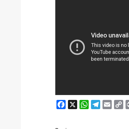
Facebook
X
WhatsAp
Telegr
Ema
C
L