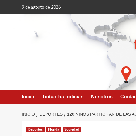
Saltar
9 de agosto de 2026
al
contenido
Inicio
Todas las noticias
Nosotros
Conta
INICIO
DEPORTES
120 NIÑOS PARTICIPAN DE LAS A
Deportes
Florida
Sociedad