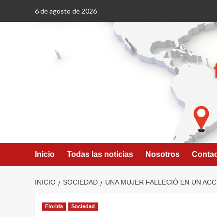
Saltar
6 de agosto de 2026
al
contenido
Inicio
Todas las noticias
Nosotros
Conta
INICIO
SOCIEDAD
UNA MUJER FALLECIÓ EN UN ACC
Florida
Sociedad