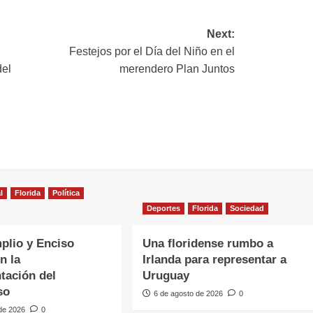
Next:
Festejos por el Día del Niño en el
del
merendero Plan Juntos
l
Florida
Política
Deportes
Florida
Sociedad
plio y Enciso
Una floridense rumbo a
n la
Irlanda para representar a
tación del
Uruguay
so
6 de agosto de 2026
0
 de 2026
0