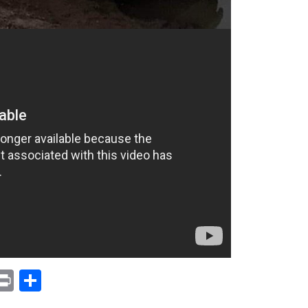
p
am
il
opy
Print
Compartir
ink