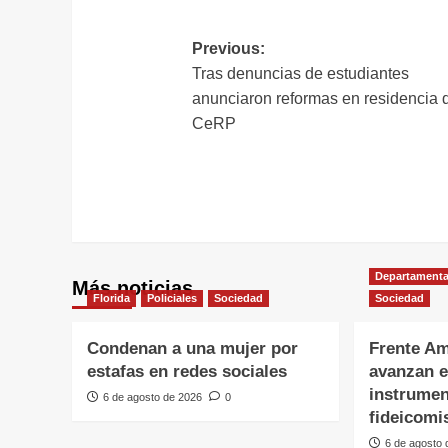
Navegación
Previous:
Tras denuncias de estudiantes
de
anunciaron reformas en residencia 
entradas
CeRP
Departamenta
Más noticias
Florida
Policiales
Sociedad
Sociedad
Condenan a una mujer por
Frente Am
estafas en redes sociales
avanzan e
instrumen
6 de agosto de 2026
0
fideicomi
6 de agosto