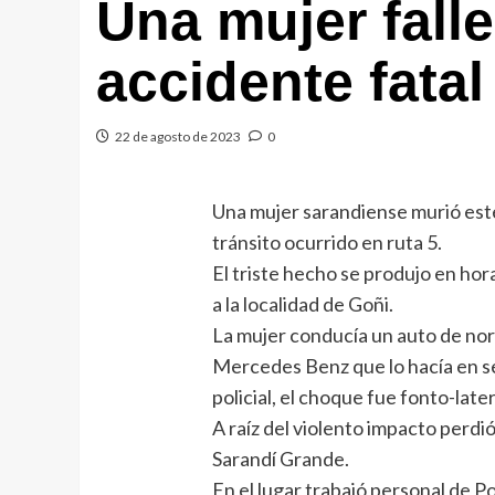
Una mujer fall
accidente fatal
22 de agosto de 2023
0
Una mujer sarandiense murió est
tránsito ocurrido en ruta 5.
El triste hecho se produjo en hor
a la localidad de Goñi.
La mujer conducía un auto de nor
Mercedes Benz que lo hacía en se
policial, el choque fue fonto-later
A raíz del violento impacto perdió
Sarandí Grande.
En el lugar trabajó personal de Po