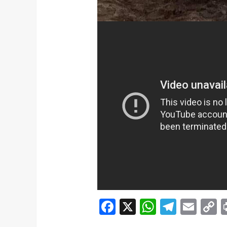
Facebook
X
WhatsAp
Telegr
Ema
C
L