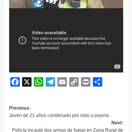
Facebook
X
WhatsApp
Telegram
Email
Copy
Print
Compar
Link
Navegación
Previous:
Joven de 21 años condenado por robo a joyería
de
Next:
entradas
Policía incautó dos armas de fuego en Zona Rural de