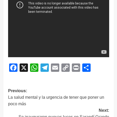
Facebook
X
WhatsApp
Telegram
Email
Copy
Print
Compar
Link
Navegación
Previous:
La salud mental y la urgencia de tener que poner un
de
poco más
entradas
Next:
Se inauguraron nuevas luces en Sarandí Grande