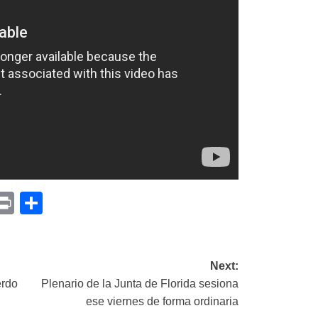
p
am
il
opy
Print
Compartir
ink
Next:
erdo
Plenario de la Junta de Florida sesiona
ese viernes de forma ordinaria