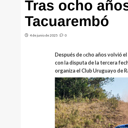
Tras ocho años 
Tacuarembó
4 de junio de 2025
0
Después de
o
cho años volvió e
con la disputa de la tercera fe
organiza el Club Uruguayo de Ra