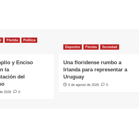
l
Florida
Política
Deportes
Florida
Sociedad
plio y Enciso
Una floridense rumbo a
n la
Irlanda para representar a
tación del
Uruguay
so
6 de agosto de 2026
0
 de 2026
0