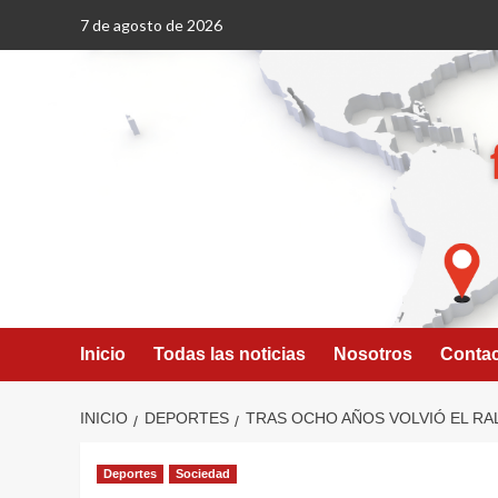
Saltar
7 de agosto de 2026
al
contenido
Inicio
Todas las noticias
Nosotros
Conta
INICIO
DEPORTES
TRAS OCHO AÑOS VOLVIÓ EL RA
Deportes
Sociedad