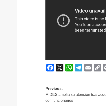
Facebook
X
WhatsAp
Telegr
Ema
C
L
Navegación
Previous:
MIDES amplia su atención tras acu
de
con funcionarios
entradas