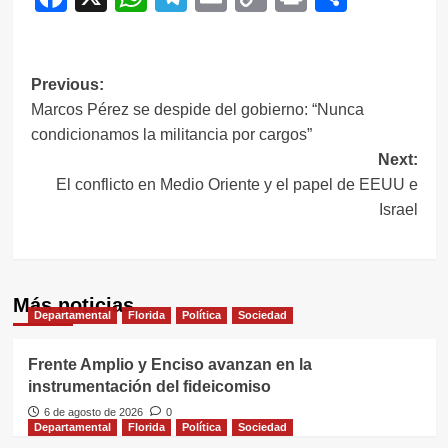
Link
Navegación
Previous:
Marcos Pérez se despide del gobierno: “Nunca
de
condicionamos la militancia por cargos”
entradas
Next:
El conflicto en Medio Oriente y el papel de EEUU e
Israel
Más noticias
Departamental
Florida
Política
Sociedad
Frente Amplio y Enciso avanzan en la
instrumentación del fideicomiso
6 de agosto de 2026
0
Departamental
Florida
Política
Sociedad