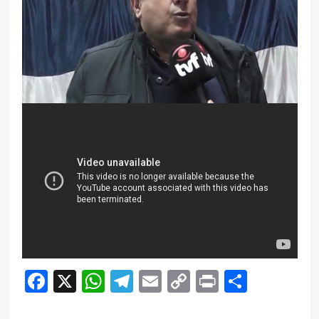
Facebook
X
WhatsApp
Telegram
Email
Copy
Print
Compar
Link