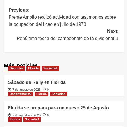
Navegación
Previous:
Frente Amplio realizó actividad con testimonios sobre
de
la ocupación del liceo en julio de 1973
entradas
Next:
Penúltima fecha del campeonato de la divisional B
Más noticias
Deportes
Florida
Sociedad
Sábado de Rally en Florida
7 de agosto de 2026
0
Departamental
Florida
Sociedad
Florida se prepara para un nuevo 25 de Agosto
7 de agosto de 2026
0
Florida
Sociedad