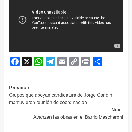
Facebook
X
WhatsApp
Telegram
Email
Copy
Print
Compar
Link
Navegación
Previous:
Grupos que apoyan candidatura de Jorge Gandini
de
mantuvieron reunión de coordinación
entradas
Next:
Avanzan las obras en el Barrio Mascheroni