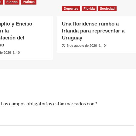
l
Florida
Política
Deportes
Florida
Sociedad
plio y Enciso
Una floridense rumbo a
n la
Irlanda para representar a
tación del
Uruguay
so
6 de agosto de 2026
0
 de 2026
0
Los campos obligatorios están marcados con
*