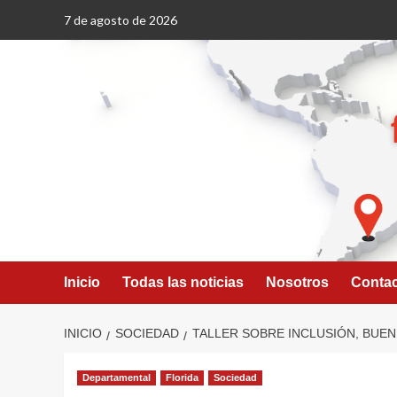
Saltar
7 de agosto de 2026
al
contenido
Inicio
Todas las noticias
Nosotros
Conta
INICIO
SOCIEDAD
TALLER SOBRE INCLUSIÓN, BUEN
Departamental
Florida
Sociedad