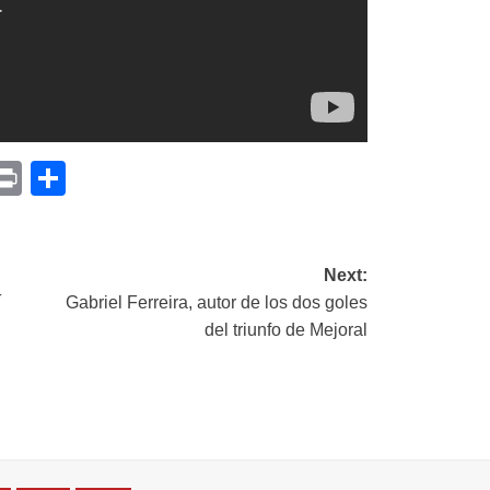
p
am
il
opy
Print
Compartir
ink
Next:
í
Gabriel Ferreira, autor de los dos goles
del triunfo de Mejoral