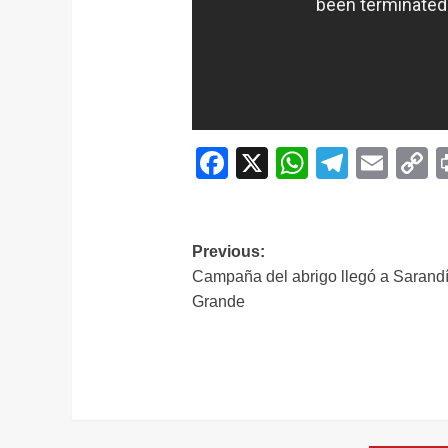
Facebook
X
WhatsAp
Telegr
Ema
C
L
Navegación
Previous:
Campaña del abrigo llegó a Sarand
de
Grande
entradas