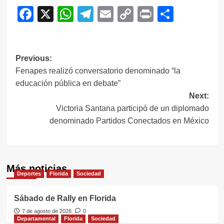
Facebook
X
WhatsApp
Telegram
Email
Copy
Print
Compar
Link
Navegación
Previous:
Fenapes realizó conversatorio denominado “la
de
educación pública en debate”
entradas
Next:
Victoria Santana participó de un diplomado
denominado Partidos Conectados en México
Más noticias
Deportes
Florida
Sociedad
Sábado de Rally en Florida
7 de agosto de 2026
0
Departamental
Florida
Sociedad