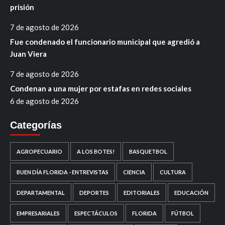
prisión
7 de agosto de 2026
Fue condenado el funcionario municipal que agredió a
Juan Viera
7 de agosto de 2026
Condenan a una mujer por estafas en redes sociales
6 de agosto de 2026
Categorías
AGROPECUARIO
A LOS BOTES!
BASQUETBOL
BUEN DÍA FLORIDA - ENTREVISTAS
CIENCIA
CULTURA
DEPARTAMENTAL
DEPORTES
EDITORIALES
EDUCACIÓN
EMPRESARIALES
ESPECTÁCULOS
FLORIDA
FÚTBOL