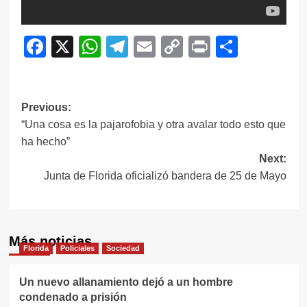
Facebook
X
WhatsApp
Telegram
Email
Copy
Print
Compar
Link
Navegación
Previous:
“Una cosa es la pajarofobia y otra avalar todo esto que
de
ha hecho”
entradas
Next:
Junta de Florida oficializó bandera de 25 de Mayo
Más noticias
Florida
Policiales
Sociedad
Un nuevo allanamiento dejó a un hombre
condenado a prisión